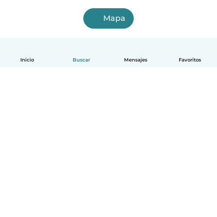
Mapa
Inicio
Buscar
Mensajes
Favoritos
Español
Cómo funciona
Ayuda
Términos y Privacidad
Precios
Datos de la empresa
Babysits para Empresas
Normas de la comunidad