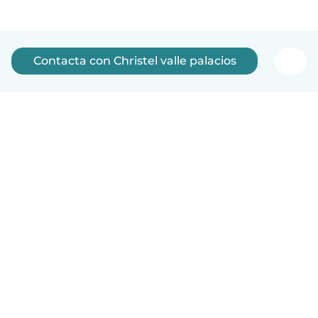
Contacta con Christel valle palacios
Español
Cómo funciona
Ayuda
Términos y Privacidad
Precios
Datos de la empresa
Babysits para Empresas
Normas de la comunidad