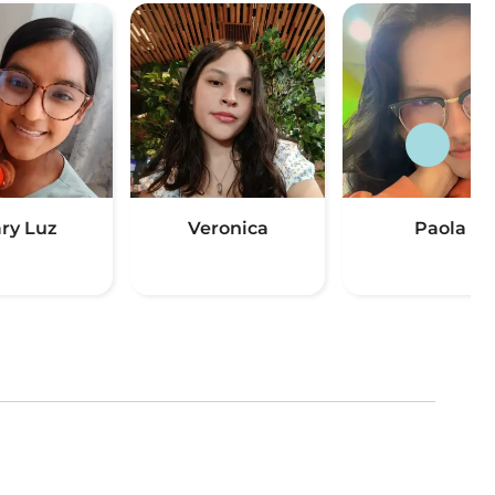
ry Luz
Veronica
Paola