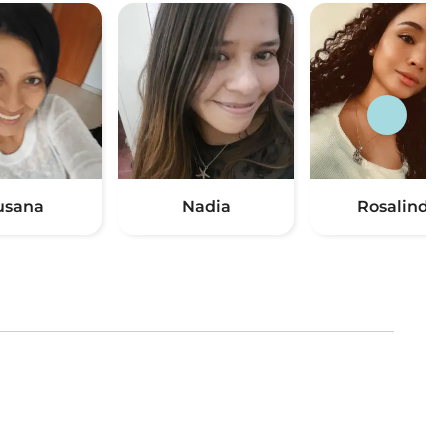
usana
Nadia
Rosalinda