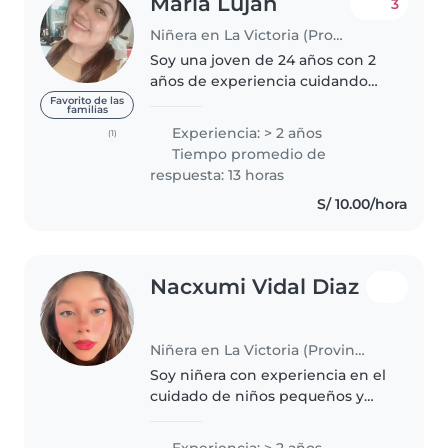
Maria Lujan
3
Niñera en La Victoria (Provincia de Chiclayo)
Soy una joven de 24 años con 2
años de experiencia cuidando
niños desde bebés hasta
Favorito de las
familias
preescolares. Me considero una
Experiencia: > 2 años
(1)
niñera divertida, responsable y
Tiempo promedio de
muy paciente. Tengo habilidades
respuesta: 13 horas
para..
S/ 10.00/hora
Nacxumi Vidal Diaz
Niñera en La Victoria (Provincia de Chiclayo)
Soy niñera con experiencia en el
cuidado de niños pequeños y
bebés. Me especializo en brindar
atención y cariñosa a los más
Experiencia: > 2 años