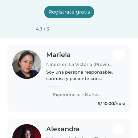
Regístrate gratis
4.7 / 5
Mariela
Niñera en La Victoria (Provincia de Chiclayo)
Soy una persona responsable,
cariñosa y paciente con
experiencia en el cuidado de
niños. Me gusta brindar un
Experiencia: > 8 años
ambiente seguro, tranquilo y
S/ 10.00/hora
lleno de confianza para que los
pequeños se..
Alexandra