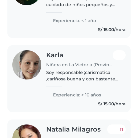
cuidado de niños pequeños y
bebés. Me especializo en brindar
atención y cariñosa a los más
Experiencia: < 1 año
pequeños. - Cuidado y
S/ 15.00/hora
alimentación de bebés - juegos
para..
Karla
Niñera en La Victoria (Provincia de Chiclayo)
Soy responsable ;carismatica
,cariñosa buena y con bastante
paciencia y muy obediente
Experiencia: > 10 años
S/ 15.00/hora
Natalia Milagros
11