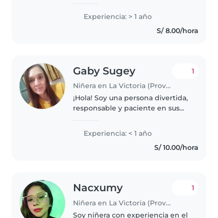
de confianza. Me encanta cuidar
niños y acompañarlos en su
Experiencia: > 1 año
desarrollo mediante juegos,
S/ 8.00/hora
lectura de cuentos, actividades..
Gaby Sugey
1
Niñera en La Victoria (Provincia de Chiclayo)
¡Hola! Soy una persona divertida,
responsable y paciente en sus
40s, lista para cuidar a tus
pequeños. Aunque no tengo
Experiencia: < 1 año
experiencia formal, adoro leer
S/ 10.00/hora
cuentos, cantar canciones y
jugar..
Nacxumy
1
Niñera en La Victoria (Provincia de Chiclayo)
Soy niñera con experiencia en el