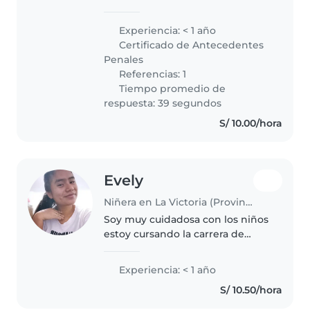
donde los niños se sientan
cómodos y felices. Soy muy
Experiencia: < 1 año
organizada, puntual, responsable
Certificado de Antecedentes
y pongo la seguridad siempre
Penales
como..
Referencias: 1
Tiempo promedio de
respuesta: 39 segundos
S/ 10.00/hora
Evely
Niñera en La Victoria (Provincia de Chiclayo)
Soy muy cuidadosa con los niños
estoy cursando la carrera de
educación inicial
Experiencia: < 1 año
S/ 10.50/hora