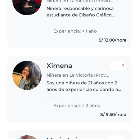
Niñera en La Victoria (Provincia de Chiclayo)
Niñera responsable y cariñosa,
estudiante de Diseño Gráfico,
con vocación para el cuidado
infantil. Brindo un ambiente
Experiencia: < 1 año
seguro y dinámico, con
S/ 12.00/hora
actividades creativas y apoyo
escolar...
Ximena
1
Niñera en La Victoria (Provincia de Chiclayo)
Soy una niñera de 21 años con 2
años de experiencia cuidando a
niños de todas las edades, desde
bebés hasta adolescentes. Soy
Experiencia: > 2 años
una persona responsable,
S/ 9.50/hora
divertida y muy paciente. Puedo..