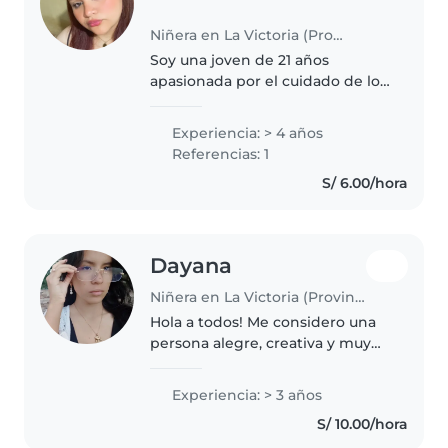
Niñera en La Victoria (Provincia de Chiclayo)
Soy una joven de 21 años
apasionada por el cuidado de los
niños. Tengo 4 años de
experiencia trabajando con
Experiencia: > 4 años
bebés, niños pequeños,
Referencias: 1
incluyendo niños con
S/ 6.00/hora
necesidades especiales como..
Dayana
Niñera en La Victoria (Provincia de Chiclayo)
Hola a todos! Me considero una
persona alegre, creativa y muy
responsable. Disfruto muchísimo
pasar tiempo con los niños, jugar
Experiencia: > 3 años
al aire libre, hacer manualidades
S/ 10.00/hora
y contar historias...