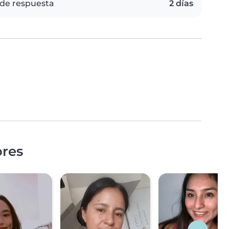
de respuesta
2 días
ores