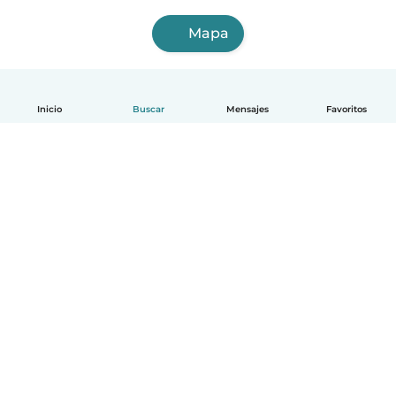
Mapa
Inicio
Buscar
Mensajes
Favoritos
Español
Cómo funciona
Ayuda
Términos y Privacidad
Precios
Datos de la empresa
Babysits para Empresas
Normas de la comunidad