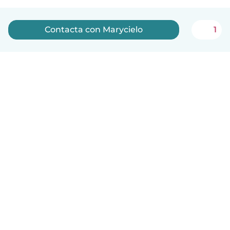
Contacta con Marycielo
1
Español
Cómo funciona
Ayuda
Términos y Privacidad
Precios
Datos de la empresa
Babysits para Empresas
Normas de la comunidad