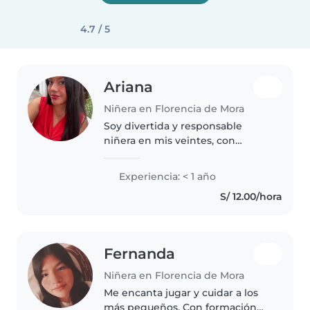
4.7 / 5
Ariana
Niñera en Florencia de Mora
Soy divertida y responsable
niñera en mis veintes, con
habilidades para dibujar, leer y
música. Me encanta pasar
Experiencia: < 1 año
tiempo con niños de guardería y
S/ 12.00/hora
primaria. Me siento cómoda
cocinando,..
Fernanda
Niñera en Florencia de Mora
Me encanta jugar y cuidar a los
más pequeños. Con formación