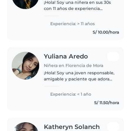
¡Hola! Soy una niñera en sus 30s
con 11 años de experiencia
cuidando niños de todas las
edades. Me encanta leerles,
Experiencia: > 11 años
hacer manualidades, tocar
S/ 10.00/hora
música y jugar con ellos. Soy
responsable,..
Yuliana Aredo
Niñera en Florencia de Mora
¡Hola! Soy una joven responsable,
amigable y paciente que adora
trabajar con niños. Aunque soy
nueva en el cuidado infantil,
Experiencia: < 1 año
tengo experiencia con niños de
S/ 11.50/hora
todas las edades, desde..
Katheryn Solanch