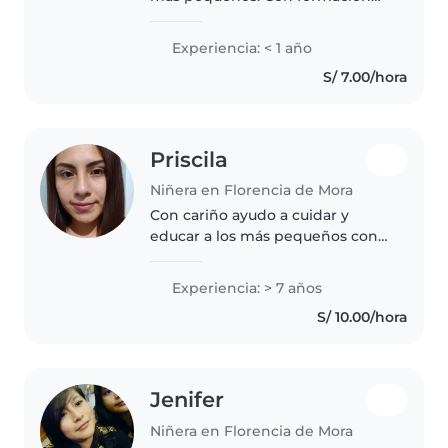
en educación inicial, sé dibujar,
hacer manualidades y música
Experiencia: < 1 año
para hacer el día más divertido.
S/ 7.00/hora
Cocino, ayudo con la tarea..
Priscila
Niñera en Florencia de Mora
Con cariño ayudo a cuidar y
educar a los más pequeños con
juegos, cuentos y manualidades.
Tengo 7 años de experiencia en
Experiencia: > 7 años
situaciones reales con bebés,
S/ 10.00/hora
niños pequeños, preescolares..
Jenifer
Niñera en Florencia de Mora