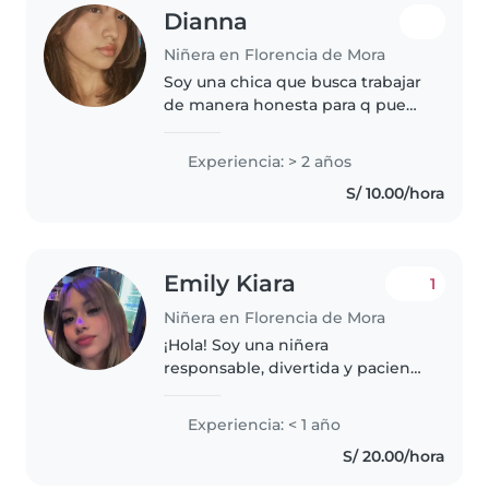
Dianna
Niñera en Florencia de Mora
Soy una chica que busca trabajar
de manera honesta para q pueda
estudiar mas adelante y cuidar
niños no me será un problema,
Experiencia: > 2 años
cuide a mis 3 hermanas cuando
S/ 10.00/hora
tenia 14 años y espero me..
Emily Kiara
1
Niñera en Florencia de Mora
¡Hola! Soy una niñera
responsable, divertida y paciente
con experiencia en el cuidado de
niños en edad preescolar y
Experiencia: < 1 año
escolar. Tengo experiencia con
S/ 20.00/hora
niños que tienen asma. Me
encanta..