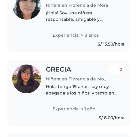
Niñera en Florencia de Mora
¡Hola! Soy una niñera
responsable, amigable y
paciente, en sus 30s, con 8 años
de experiencia cuidando bebés y
Experiencia: > 8 años
niños pequeños. Me encanta
S/ 15.50/hora
leerles cuentos, hacer música y
jugar con..
GRECIA
2
Niñera en Florencia de Mora
Hola, tengo 19 años. soy muy
apegada a los niños. y también
tengo conocimiento para tratar
con niños con habilidades
Experiencia: < 1 año
especiales. se dibujar, pintar, y
S/ 8.00/hora
soy muy creativa. me gusta
jugar..