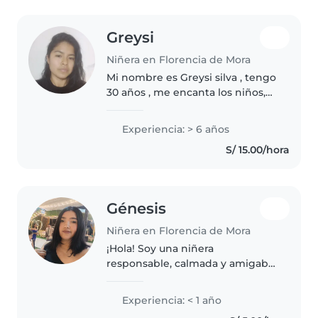
Greysi
Niñera en Florencia de Mora
Mi nombre es Greysi silva , tengo
30 años , me encanta los niños,
soy muy amable , respetuosa , he
trabajado 5 años en un jardin
Experiencia: > 6 años
como auxiliar y 1 año cuidando a
S/ 15.00/hora
un bebe 2 años , soy..
Génesis
Niñera en Florencia de Mora
¡Hola! Soy una niñera
responsable, calmada y amigable
en sus 20s, lista para cuidar a tus
pequeños. Aunque soy nueva en
Experiencia: < 1 año
el cuidado infantil, tengo