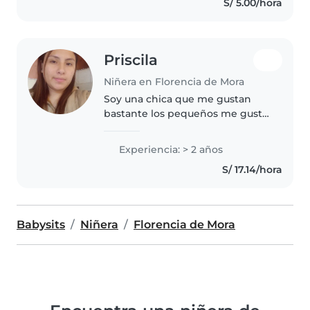
S/ 5.00/hora
experiencia con niños en edad
preescolar..
Priscila
Niñera en Florencia de Mora
Soy una chica que me gustan
bastante los pequeños me gusta
hacerlos jugar, jugar ambos
hacerlos reír me encariño muy
Experiencia: > 2 años
rápido con los pequeños me
S/ 17.14/hora
gusta dibujar, llevarlos al parque
hacer..
Babysits
Niñera
Florencia de Mora