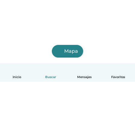
Mapa
Inicio
Buscar
Mensajes
Favoritos
Español
Cómo funciona
Ayuda
Términos y Privacidad