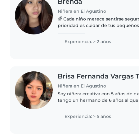
Brenda
Niñera en El Agustino
🌈 Cada niño merece sentirse seguro,
prioridad es cuidar de tus pequeños
responsabilidad y mucho cariño, 
aprendizaje, diversión..
Experiencia: > 2 años
Brisa Fernanda Vargas 
Niñera en El Agustino
Soy niñera creativa con 5 años de ex
tengo un hermano de 6 años al que
del tiempo, más experiencia de med
de una vecina de 4..
Experiencia: > 5 años