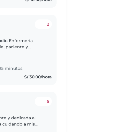
2
tudio Enfermería
e, paciente y
fruto jugar,
25 minutos
S/ 30.00/hora
5
nte y dedicada al
a cuidando a mis
miento hasta los 2