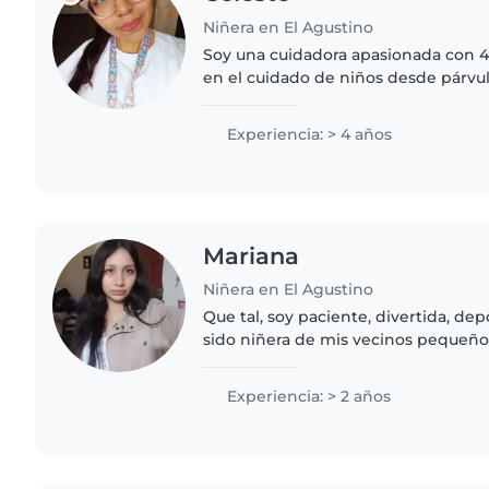
Niñera en El Agustino
Soy una cuidadora apasionada con 4
en el cuidado de niños desde párvul
encanta leer, dibujar y organizar ju
con certificación..
Experiencia: > 4 años
Mariana
Niñera en El Agustino
Que tal, soy paciente, divertida, dep
sido niñera de mis vecinos pequeño
soy muy enérgica. Sé de primeros au
emergencia...
Experiencia: > 2 años