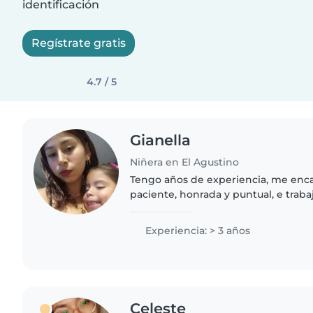
identificación
Regístrate gratis
4.7 / 5
Gianella
Niñera en El Agustino
Tengo años de experiencia, me enca
paciente, honrada y puntual, e trab
inicios etc. , Cuido a los, bebés como
muy creativa..
Experiencia: > 3 años
Celeste