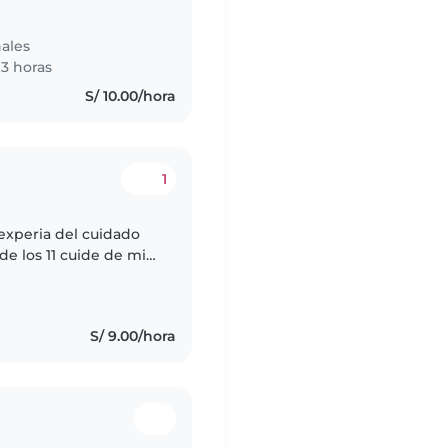
ales
3 horas
S/ 10.00/hora
1
 experia del cuidado
e los 11 cuide de mis
 que pueden llegar a
S/ 9.00/hora