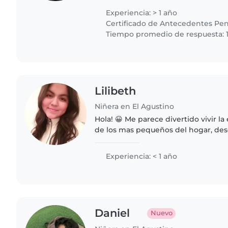
años, y también a una niña..
Experiencia: > 1 año
Certificado de Antecedentes Pen
Tiempo promedio de respuesta: 1
Lilibeth
Niñera en El Agustino
Hola! 😀 Me parece divertido vivir la
de los mas pequeños del hogar, desd
sobrinos, se lo inquietos y traviesos
ser, extraño..
Experiencia: < 1 año
Daniel
Nuevo