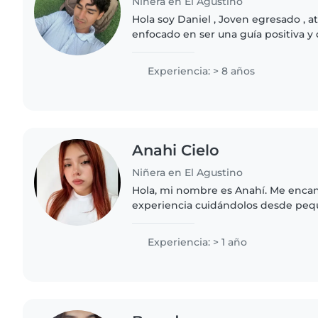
Niñera en El Agustino
Hola soy Daniel , Joven egresado , a
enfocado en ser una guía positiva y 
niños y adolescentes. Mi servicio c
deportiva..
Experiencia: > 8 años
Anahi Cielo
Niñera en El Agustino
Hola, mi nombre es Anahí. Me encan
experiencia cuidándolos desde peq
mis primitos desde bebés: les daba 
con ellos, los llevaba..
Experiencia: > 1 año