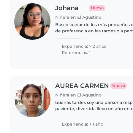
Johana
Nuevo
Niñera en El Agustino
Busco cuidar de los más pequeños en
de preferencia en las tardes o a part
experiencia bebés y preescolares ,
manualidades y hacer..
Experiencia: > 2 años
Referencias: 1
AUREA CARMEN
Nuevo
Niñera en El Agustino
buenas tardes soy una persona resp
paciente, divertida llevo un año en 
más que todo con niños de mi famil
enfermería técnica..
Experiencia: < 1 año