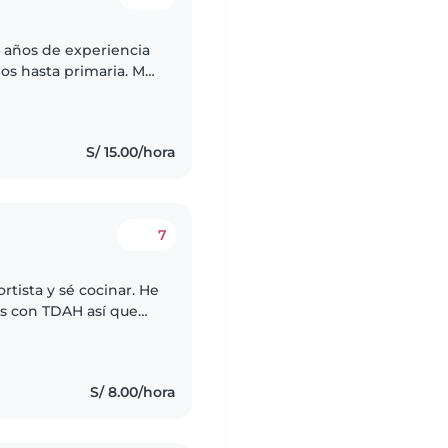
 años de experiencia
os hasta primaria. Me
egos con ellos. Cuento
S/ 15.00/hora
7
ortista y sé cocinar. He
s con TDAH así que
xilios en casos de
S/ 8.00/hora