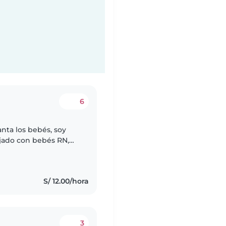
6
nta los bebés, soy
ajado con bebés RN,
 si fueran míos, soy
S/ 12.00/hora
3