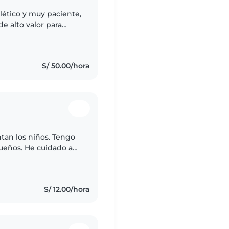
tlético y muy paciente,
de alto valor para
ombina la estimulación
S/ 50.00/hora
tan los niños. Tengo
ueños. He cuidado a
su comidita, jugaba
S/ 12.00/hora