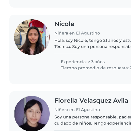
Nicole
Niñera en El Agustino
Hola, soy Nicole, tengo 21 años y es
Técnica. Soy una persona responsabl
cariñosa. Me encantan los niños y dis
acompañarlos y crear un ambiente..
Experiencia: > 3 años
Tiempo promedio de respuesta: 
Fiorella Velasquez Avila
Niñera en El Agustino
Soy una persona responsable, pacie
cuidado de niños. Tengo experienci
primas, a mi hermana desde su naci