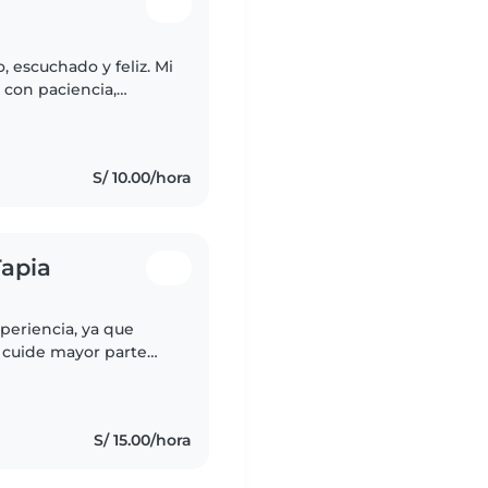
 escuchado y feliz. Mi
 con paciencia,
creando momentos de
S/ 10.00/hora
Tapia
periencia, ya que
 cuide mayor parte
io año con los hijos
S/ 15.00/hora