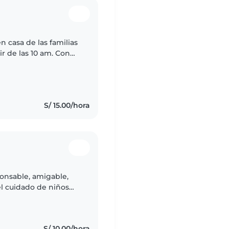
 casa de las familias
ir de las 10 am. Con
me encanta las
S/ 15.00/hora
onsable, amigable,
el cuidado de niños
ia estoy estudiando
S/ 10.00/hora