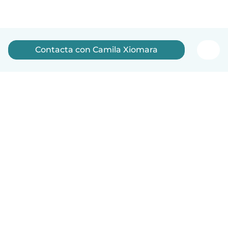
Contacta con Camila Xiomara
Español
Cómo funciona
Ayuda
Términos y Privacidad
Precios
Datos de la empresa
Babysits para Empresas
Normas de la comunidad