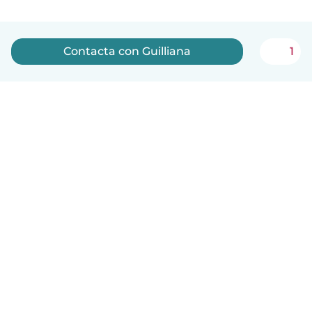
Contacta con Guilliana
1
Español
Cómo funciona
Ayuda
Términos y Privacidad
Precios
Datos de la empresa
Babysits para Empresas
Normas de la comunidad