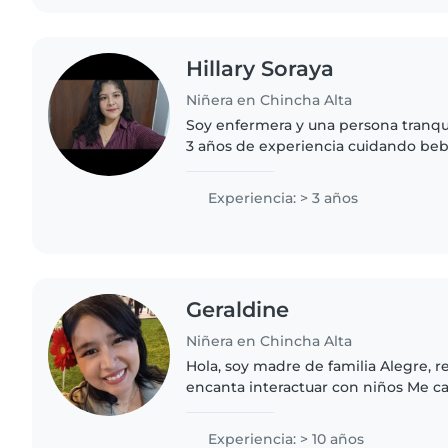
Hillary Soraya
Niñera en Chincha Alta
Soy enfermera y una persona tranqu
3 años de experiencia cuidando beb
escolar y adolescentes. Tengo certi
auxilios y manejo..
Experiencia: > 3 años
Geraldine
Niñera en Chincha Alta
Hola, soy madre de familia Alegre, 
encanta interactuar con niños Me car
paciencia y el cariño con que trabajo
Experiencia: > 10 años