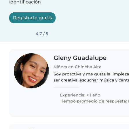
identificación
Regístrate gratis
4.7 / 5
Gleny Guadalupe
Niñera en Chincha Alta
Soy proactiva y me gusta la limpiez
ser creativa ,escuchar música y can
adicional como auxiliar de educació
Experiencia: < 1 año
Tiempo promedio de respuesta: 1