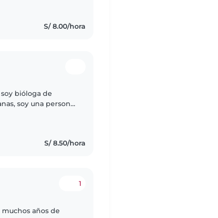
S/ 8.00/hora
 soy bióloga de
ñanas, soy una persona
s cosas y situaciones.
S/ 8.50/hora
1
on muchos años de