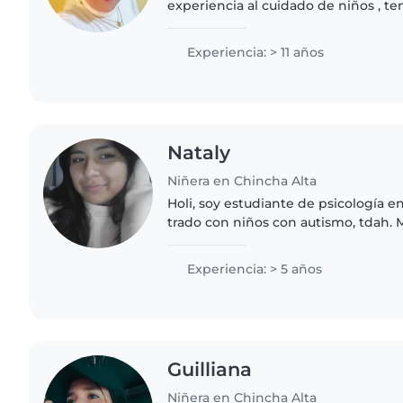
experiencia al cuidado de niños , t
psicología, tuve 6 años en Pisco una
con 15 niños a mi cargo...
Experiencia: > 11 años
Nataly
Niñera en Chincha Alta
Holi, soy estudiante de psicología en
trado con niños con autismo, tdah. 
pequeños, jugar con ellos ademas s
paciente y empatica
Experiencia: > 5 años
Guilliana
Niñera en Chincha Alta