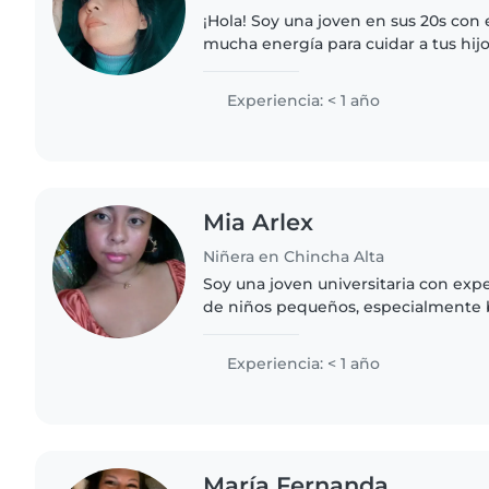
¡Hola! Soy una joven en sus 20s con 
mucha energía para cuidar a tus hijo
leer cuentos y enseñar idiomas. Te
niños en..
Experiencia: < 1 año
Mia Arlex
Niñera en Chincha Alta
Soy una joven universitaria con exp
de niños pequeños, especialmente 
edad preescolar. Soy paciente, res
con los niños. Me..
Experiencia: < 1 año
María Fernanda