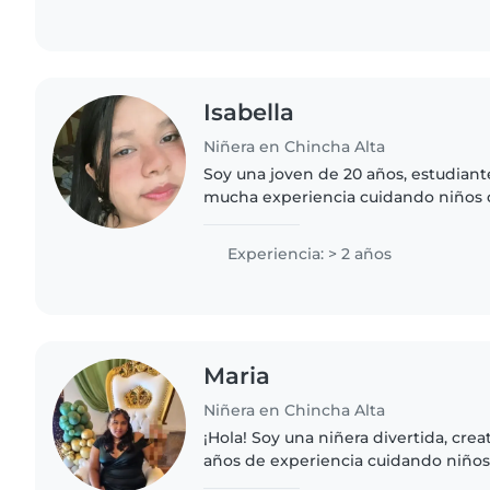
Isabella
Niñera en Chincha Alta
Soy una joven de 20 años, estudiante
mucha experiencia cuidando niños d
desde bebés hasta escolares. Aunq
certificación de primeros..
Experiencia: > 2 años
Maria
Niñera en Chincha Alta
¡Hola! Soy una niñera divertida, cre
años de experiencia cuidando niños 
10 años. Me encanta leer cuentos, 