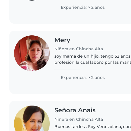
jugar con..
Experiencia: > 2 años
Mery
Niñera en Chincha Alta
soy mama de un hijo, tengo 52 años
profesión la cual laboro por las ma
amigable con valores, me adapto a la
empecé a cuidar..
Experiencia: > 2 años
Señora Anais
Niñera en Chincha Alta
Buenas tardes . Soy Venezolana, c