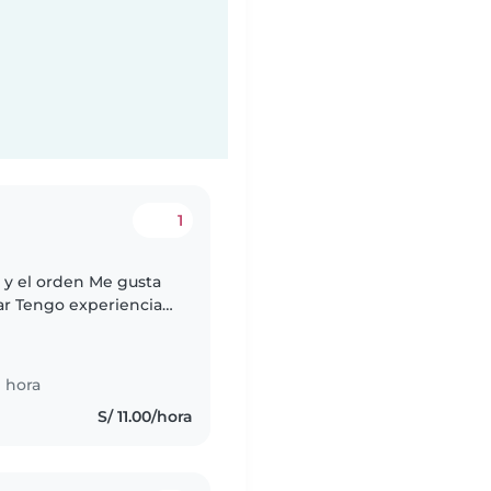
1
a y el orden Me gusta
tar Tengo experiencia
n
 hora
S/ 11.00/hora