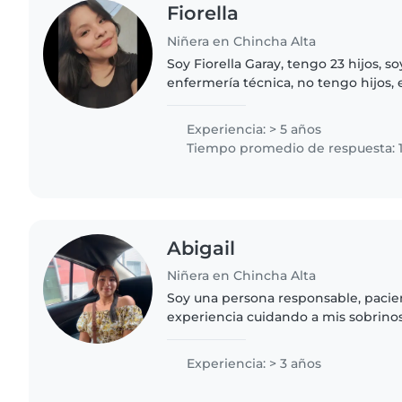
Fiorella
Niñera en Chincha Alta
Soy Fiorella Garay, tengo 23 hijos, 
enfermería técnica, no tengo hijos, 
viajar, soy creativa, mi padre es p
de casa, me gustan..
Experiencia: > 5 años
Tiempo promedio de respuesta: 
Abigail
Niñera en Chincha Alta
Soy una persona responsable, pacie
experiencia cuidando a mis sobrinos 
desde niños pequeños hasta adoles
jugar con ellos, estar..
Experiencia: > 3 años