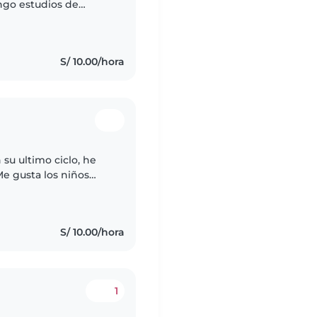
engo estudios de
 guardería particular
S/ 10.00/hora
 su ultimo ciclo, he
Me gusta los niños
oy muy alegre,
S/ 10.00/hora
1