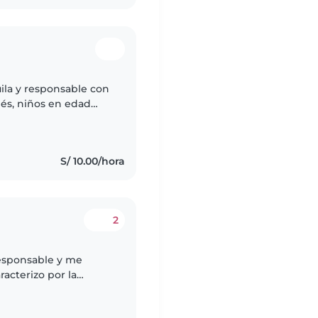
ila y responsable con
és, niños en edad
ficación en primeros
S/ 10.00/hora
2
responsable y me
acterizo por la
.