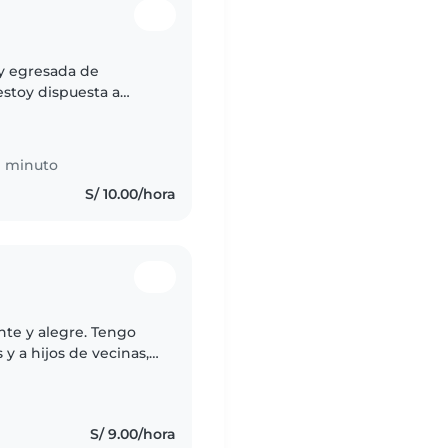
soy egresada de
estoy dispuesta a
rofesor y mi mamá ama
1 minuto
S/ 10.00/hora
nte y alegre. Tengo
y a hijos de vecinas,
centes. Me gusta
S/ 9.00/hora