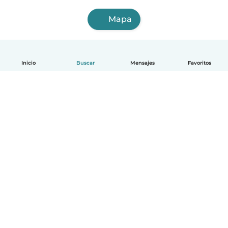
Mapa
Inicio
Buscar
Mensajes
Favoritos
Español
Cómo funciona
Ayuda
Términos y Privacidad
Precios
Datos de la empresa
Babysits para Empresas
Normas de la comunidad