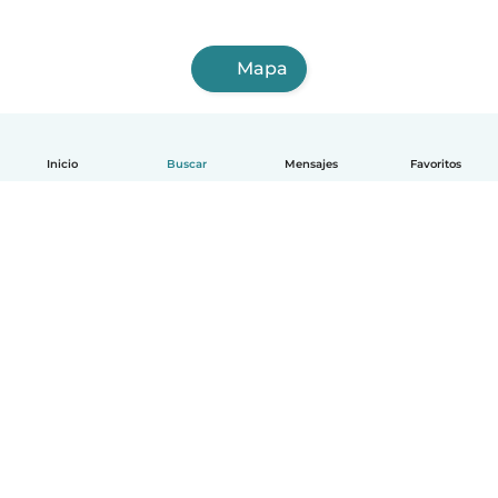
Mapa
Inicio
Buscar
Mensajes
Favoritos
Español
Cómo funciona
Ayuda
Términos y Privacidad
Precios
Datos de la empresa
Babysits para Empresas
Normas de la comunidad