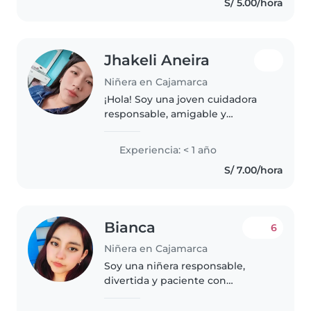
S/ 5.00/hora
primos y hermano y ayudando
en..
Jhakeli Aneira
Niñera en Cajamarca
¡Hola! Soy una joven cuidadora
responsable, amigable y
paciente, con experiencia en el
cuidado de bebés, niños
Experiencia: < 1 año
pequeños y preescolares. Tengo
S/ 7.00/hora
formación en fisioterapia y
rehabilitación,..
Bianca
6
Niñera en Cajamarca
Soy una niñera responsable,
divertida y paciente con
experiencia cuidando niños de
todas las edades, desde bebés