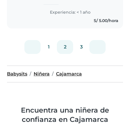
, escuchar música me gustaría
trabajar con bebes a partir del
Experiencia: < 1 año
mes de mayo ando disponible .
S/ 5.00/hora
1
2
3
Babysits
Niñera
Cajamarca
Encuentra una niñera de
confianza en Cajamarca