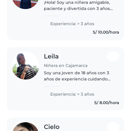
¡Hola! Soy una niñera amigable,
paciente y divertida con 3 años
de experiencia cuidando niños
en edad de preescolar y en edad
Experiencia: > 3 años
de guardería. Me encanta
S/ 10.00/hora
dibujar, leer cuentos y jugar..
Leila
Niñera en Cajamarca
Soy una joven de 18 años con 3
años de experiencia cuidando
niños, especialmente pequeños.
Me describo como divertida,
Experiencia: > 3 años
habladora y paciente. Puedo
S/ 8.00/hora
llevar a cabo actividades como
dibujar,..
Cielo