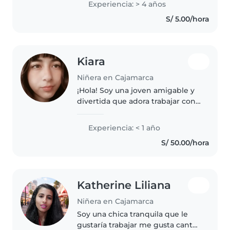
Experiencia: > 4 años
hasta escolares. Me encanta leer
S/ 5.00/hora
cuentos a los niños y hacer
manualidades..
Kiara
Niñera en Cajamarca
¡Hola! Soy una joven amigable y
divertida que adora trabajar con
niños de todas las edades.
Aunque soy nueva en el cuidado
Experiencia: < 1 año
de niños, estoy llena de energía
S/ 50.00/hora
y entusiasmo. Me encanta..
Katherine Liliana
Niñera en Cajamarca
Soy una chica tranquila que le
gustaría trabajar me gusta cantar