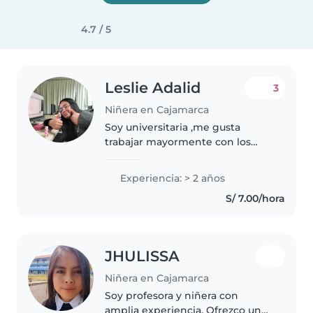
4.7 / 5
Leslie Adalid
3
Niñera en Cajamarca
Soy universitaria ,me gusta
trabajar mayormente con los
niños, cocinar , realizar
quehaceres, me gusta dibujar,
Experiencia: > 2 años
pintar, soy muy divertida , apoyo
S/ 7.00/hora
en todo
JHULISSA
Niñera en Cajamarca
Soy profesora y niñera con
amplia experiencia. Ofrezco un