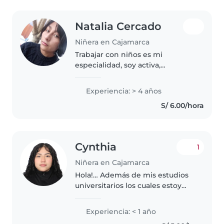
Natalia Cercado
Niñera en Cajamarca
Trabajar con niños es mi
especialidad, soy activa,
carismática. Trabajo por horas,
especializada en darle toda mi
Experiencia: > 4 años
atención a tu pequeño. Si hay
S/ 6.00/hora
alguna emergencia, noche o fin
de semana..
Cynthia
1
Niñera en Cajamarca
Hola!… Además de mis estudios
universitarios los cuales estoy
cursando me gustaría trabajar
como niñera. Ya tengo algo de
Experiencia: < 1 año
experiencia cuidando a mis