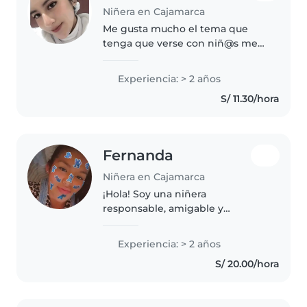
Niñera en Cajamarca
Me gusta mucho el tema que
tenga que verse con niñ@s me
gusta cuidarlo, enseñarle cosas
nuevas a que desarrollen
Experiencia: > 2 años
habilidades.
S/ 11.30/hora
Fernanda
Niñera en Cajamarca
¡Hola! Soy una niñera
responsable, amigable y
paciente, en mis 20s, con 2 años
de experiencia cuidando bebés y
Experiencia: > 2 años
niños pequeños. Me encanta
S/ 20.00/hora
dibujar, y estoy cómoda con
mascotas. Actualmente,..