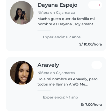
Dayana Espejo
1
Niñera en Cajamarca
Mucho gusto querida familia mi
nombre es Dayana , soy amante
de los niños (bebés, niños) , me
considero una joven muy activa
Experiencia: > 2 años
en el trabajo , responsable y
S/ 10.00/hora
sobre todo que los niños..
Anavely
Niñera en Cajamarca
Hola mi nombre es Anavely, pero
todos me llaman Ani😊 Me
encantan los niños🥰, trabaje con
una bebita de 10 meses y un
Experiencia: > 1 año
niño de 3 años en la ciudad de
S/ 7.00/hora
Lima, pero ahora radico en
Cajamarca...