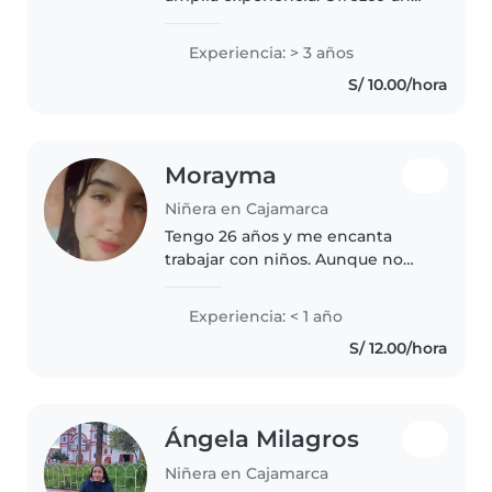
cuidado seguro, cariñoso y
responsable. Poseo todas las
Experiencia: > 3 años
cualidades para proteger a sus
S/ 10.00/hora
niños y, al ser educadora, les
ayudo..
Morayma
Niñera en Cajamarca
Tengo 26 años y me encanta
trabajar con niños. Aunque no
tengo mucha experiencia, sí he
cuidado a algunos niños
Experiencia: < 1 año
pequeños y me apasiona
S/ 12.00/hora
ayudarlos a crecer. Soy
responsable, divertida..
Ángela Milagros
Niñera en Cajamarca