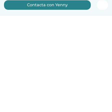
Contacta con Yenny
Español
Cómo funciona
Ayuda
Términos y Privacidad
Precios
Datos de la empresa
Babysits para Empresas
Normas de la comunidad