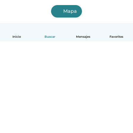
Mapa
Inicio
Buscar
Mensajes
Favoritos
Español
Cómo funciona
Ayuda
Términos y Privacidad
Precios
Datos de la empresa
Babysits para Empresas
Normas de la comunidad