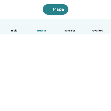
Mapa
Inicio
Buscar
Mensajes
Favoritos
Español
Cómo funciona
Ayuda
Términos y Privacidad
Precios
Datos de la empresa
Babysits para Empresas
Normas de la comunidad