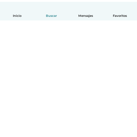
Inicio
Buscar
Mensajes
Favoritos
Español
Cómo funciona
Ayuda
Términos y Privacidad
Precios
Datos de la empresa
Babysits para Empresas
Normas de la comunidad
© Babysits B.V.