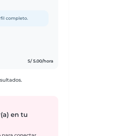
fil completo.
s
S/ 5.00/hora
sultados.
(a) en tu
o para conectar