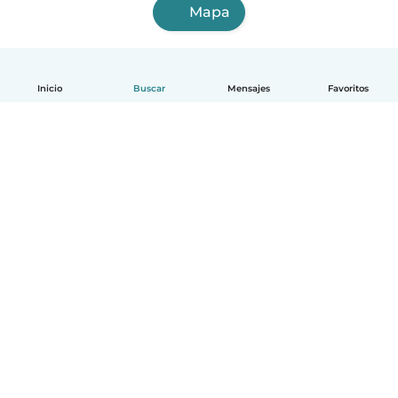
Mapa
Inicio
Buscar
Mensajes
Favoritos
Español
Cómo funciona
Ayuda
Términos y Privacidad
Precios
Datos de la empresa
Babysits para Empresas
Normas de la comunidad