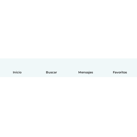
Inicio
Buscar
Mensajes
Favoritos
Español
Cómo funciona
Ayuda
Términos y Privacidad