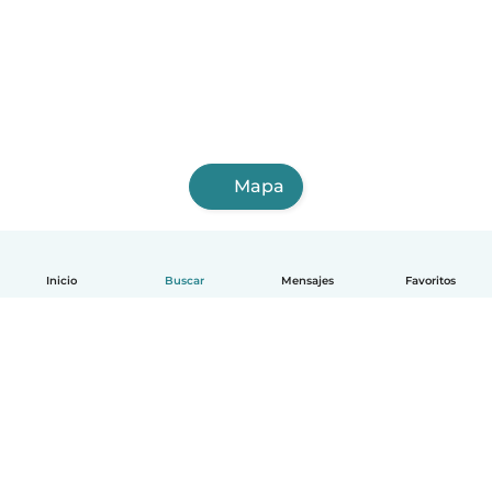
Mapa
Inicio
Buscar
Mensajes
Favoritos
Español
Cómo funciona
Ayuda
Términos y Privacidad