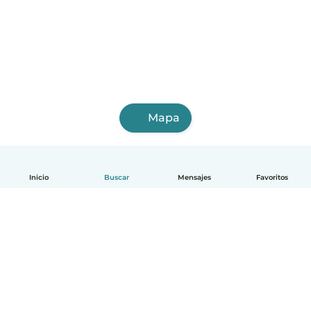
Mapa
Inicio
Buscar
Mensajes
Favoritos
Español
Cómo funciona
Ayuda
Términos y Privacidad