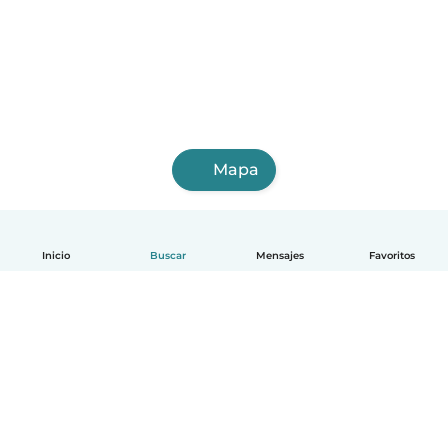
Mapa
Inicio
Buscar
Mensajes
Favoritos
Español
Cómo funciona
Ayuda
Términos y Privacidad