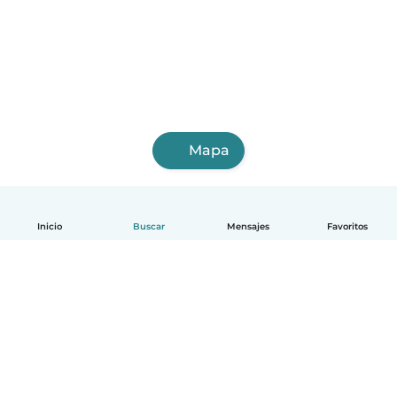
Mapa
Inicio
Buscar
Mensajes
Favoritos
Español
Cómo funciona
Ayuda
Términos y Privacidad