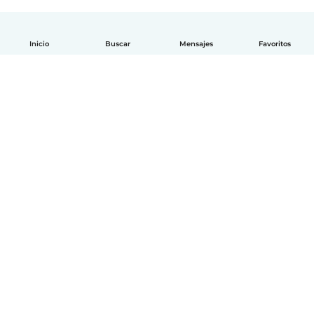
Inicio
Buscar
Mensajes
Favoritos
Español
Cómo funciona
Ayuda
Términos y Privacidad
Precios
Datos de la empresa
Babysits para Empresas
Normas de la comunidad