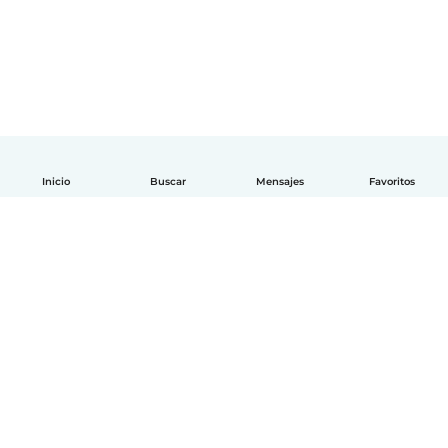
Inicio
Buscar
Mensajes
Favoritos
Español
Cómo funciona
Ayuda
Términos y Privacidad
Precios
Datos de la empresa