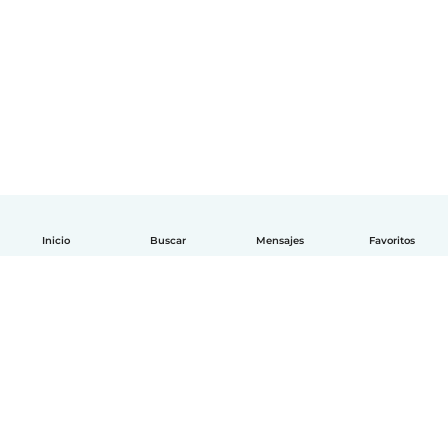
Inicio
Buscar
Mensajes
Favoritos
Español
Cómo funciona
Ayuda
Términos y Privacidad