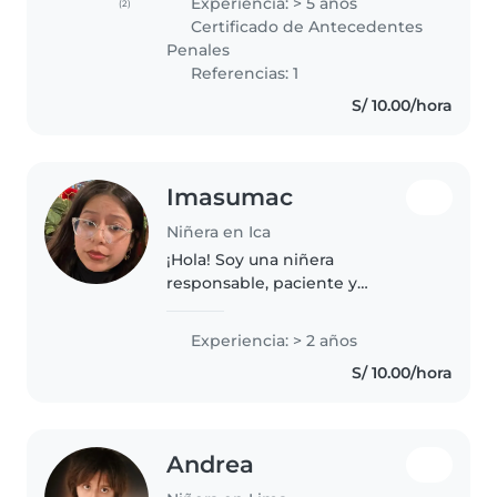
Experiencia: > 5 años
(2)
responsable, paciente y
Certificado de Antecedentes
entusiasta. Tengo cursos de
Penales
primeros auxilios,..
Referencias: 1
S/ 10.00/hora
Imasumac
Niñera en Ica
¡Hola! Soy una niñera
responsable, paciente y
amigable con más de 2 años de
experiencia cuidando niños de
Experiencia: > 2 años
todas las edades. Me encanta
S/ 10.00/hora
dibujar, leer cuentos, hacer
manualidades y jugar..
Andrea