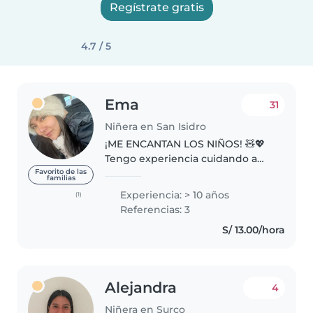
Regístrate gratis
4.7 / 5
Ema
31
Niñera en San Isidro
¡ME ENCANTAN LOS NIÑOS! 🧸💖
Tengo experiencia cuidando a
bebés, niños y púberes. 👶🏻👧🏻
Favorito de las
familias
👦🏻 Los he tratado en sus
Experiencia: > 10 años
(1)
hogares, en departamentos y en
Referencias: 3
un centro de estimulación
S/ 13.00/hora
temprana. 🏫 Tengo..
Alejandra
4
Niñera en Surco