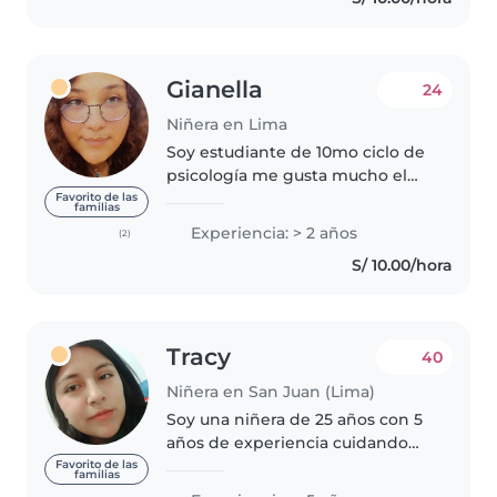
Gianella
24
Niñera en Lima
Soy estudiante de 10mo ciclo de
psicología me gusta mucho el
interactuar y ser un apoyo para
Favorito de las
familias
los niños me especializare en
Experiencia: > 2 años
(2)
psicológia educativa. Soy muy
S/ 10.00/hora
responsable por el momento..
Tracy
40
Niñera en San Juan (Lima)
Soy una niñera de 25 años con 5
años de experiencia cuidando
bebés, niños pequeños,
Favorito de las
familias
preescolares y escolares. Soy