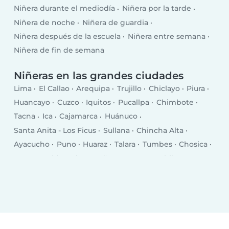
Niñera durante el mediodía
Niñera por la tarde
Niñera de noche
Niñera de guardia
Niñera después de la escuela
Niñera entre semana
Niñera de fin de semana
Niñeras en las grandes ciudades
Lima
El Callao
Arequipa
Trujillo
Chiclayo
Piura
Huancayo
Cuzco
Iquitos
Pucallpa
Chimbote
Tacna
Ica
Cajamarca
Huánuco
Santa Anita - Los Ficus
Sullana
Chincha Alta
Ayacucho
Puno
Huaraz
Talara
Tumbes
Chosica
Puerto Maldonado
Breña
San Juan
Chilca
Selva Alegre
Moquegua
Chulucanas
San Isidro
Jesus Maria
Santiago