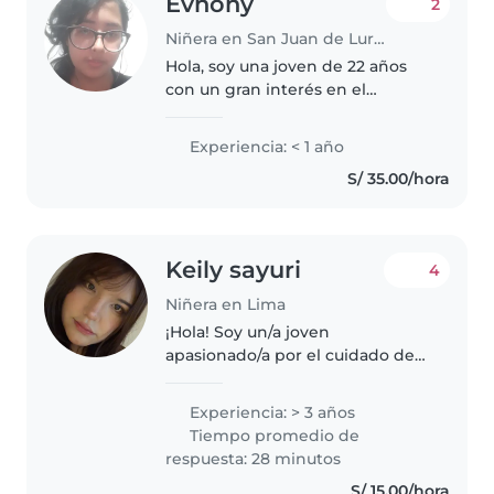
Evhony
2
Niñera en San Juan de Lurigancho
Hola, soy una joven de 22 años
con un gran interés en el
cuidado de los niños. Aunque no
cuento con experiencia previa,
Experiencia: < 1 año
tengo habilidades muy valiosas
S/ 35.00/hora
para entretener y cuidar a los..
Keily sayuri
4
Niñera en Lima
¡Hola! Soy un/a joven
apasionado/a por el cuidado de
niños con 3 años de experiencia,
trabajando con bebés, niños
Experiencia: > 3 años
pequeños y niños en edad
Tiempo promedio de
escolar. Me encanta dibujar, leer
respuesta: 28 minutos
cuentos,..
S/ 15.00/hora