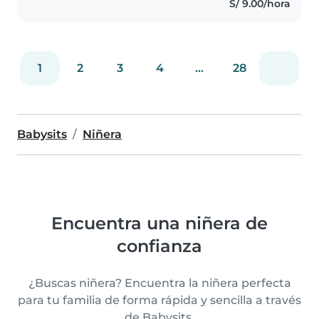
S/ 9.00/hora
pequeños puedan sentirse
cómodos..
1
2
3
4
...
28
Babysits
Niñera
Encuentra una niñera de
confianza
¿Buscas niñera? Encuentra la niñera perfecta
para tu familia de forma rápida y sencilla a través
de Babysits.