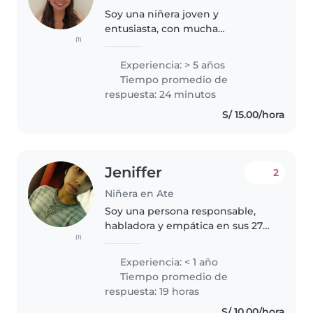
Soy una niñera joven y
entusiasta, con mucha
(1)
experiencia cuidando a niños de
todas las edades, tengo un
Experiencia: > 5 años
hermano menor que siempre he
Tiempo promedio de
cuidado de él y también estoy
respuesta: 24 minutos
rodeada de mis primos..
S/ 15.00/hora
Jeniffer
2
Niñera en Ate
Soy una persona responsable,
habladora y empática en sus 27
(1)
años. Estoy muy motivada para
cuidar niños en edad preescolar.
Experiencia: < 1 año
Me encanta leerles cuentos,
Tiempo promedio de
hacer manualidades y jugar.
respuesta: 19 horas
Estoy..
S/ 10.00/hora