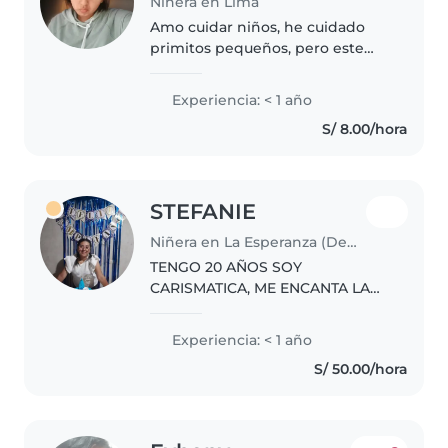
Niñera en Lima
Amo cuidar niños, he cuidado
primitos pequeños, pero este
sería el siguiente paso. Tengo
paciencia para enseñar o ayudar
Experiencia: < 1 año
a niños con tareas, ayudar al niño
S/ 8.00/hora
con necesidades basicas,..
STEFANIE
Niñera en La Esperanza (Departamento de La Libertad)
TENGO 20 AÑOS SOY
CARISMATICA, ME ENCANTA LA
MUSICA Y JUGAR CON LOS
NIÑOS
Experiencia: < 1 año
S/ 50.00/hora