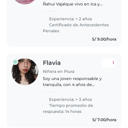
Ñahui Vajalque vivo en Ica y
tengo experiencia cuidando
niños de 0 a 6 años . Me
Experiencia: > 2 años
considero una persona muy
Certificado de Antecedentes
paciente, creativa y, sobre todo,
Penales
responsable..
S/ 9.00/hora
Flavia
1
Niñera en Piura
Soy una joven responsable y
tranquila, con 4 años de
experiencia cuidando niños en
edad de guardería y primaria. He
Experiencia: > 3 años
cuidado de mis hermanos,
Tiempo promedio de
primos e hijos de amigos de mis
respuesta: 14 horas
padres...
S/ 7.00/hora