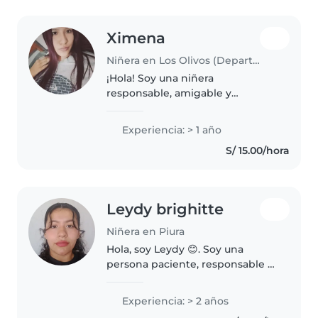
Ximena
Niñera en Los Olivos (Departamento de Lima)
¡Hola! Soy una niñera
responsable, amigable y
paciente con 1 año de
experiencia cuidando niños en
Experiencia: > 1 año
edad de preescolar y primaria.
S/ 15.00/hora
Me encanta dibujar, leer cuentos,
hacer manualidades,..
Leydy brighitte
Niñera en Piura
Hola, soy Leydy 😊. Soy una
persona paciente, responsable y
cariñosa con los niños. Me gusta
crear un ambiente seguro,
Experiencia: > 2 años
tranquilo y divertido donde los